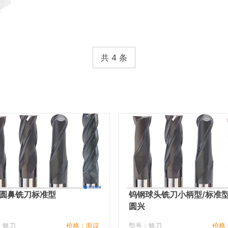
共 4 条
圆鼻铣刀标准型
钨钢球头铣刀小柄型/标准
圆兴
：铣刀
价格：面议
型号：铣刀
价格