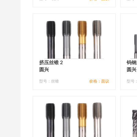
挤压丝锥 2
钨钢
圆兴
圆兴
型号：丝锥
价格：面议
型号