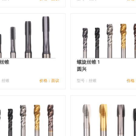
丝锥
螺旋丝锥 1
圆兴
：丝锥
价格：面议
型号：丝锥
价格