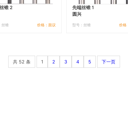
丝锥 2
先端丝锥 1
圆兴
：丝锥
价格：面议
型号：丝锥
价格
共 52 条
1
2
3
4
5
下一页