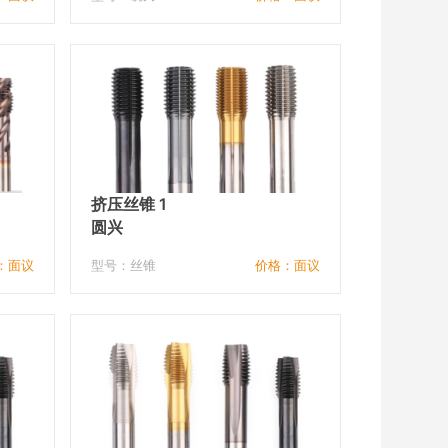
挤压丝锥 1
圆兴
：面议
型号：丝锥
价格：面议