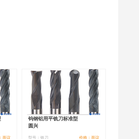
型
钨钢铝用平铣刀标准型
圆兴
：面议
型号：铣刀
价格：面议