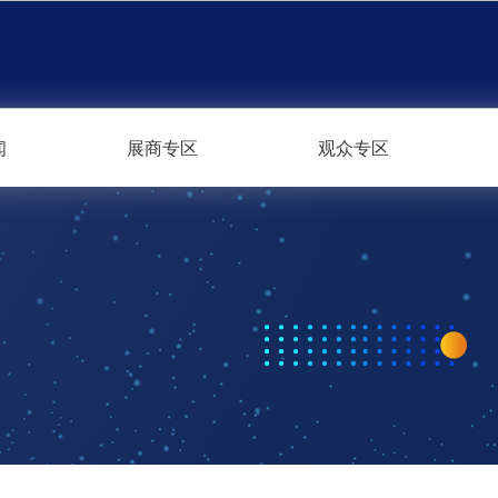
闻
展商专区
观众专区