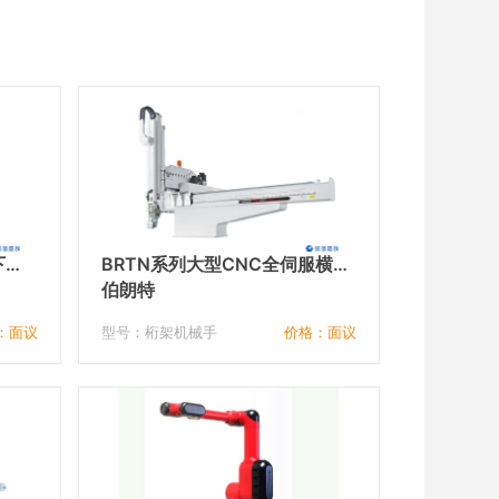
下机
BRTN系列大型CNC全伺服横走
式机械手
伯朗特
：面议
型号：桁架机械手
价格：面议