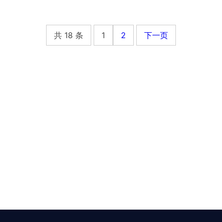
共 18 条
1
2
下一页