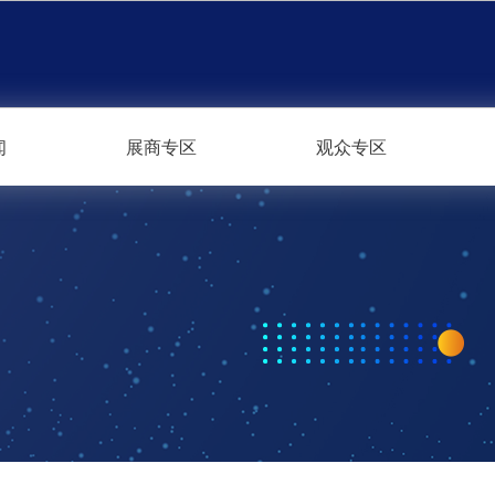
闻
展商专区
观众专区