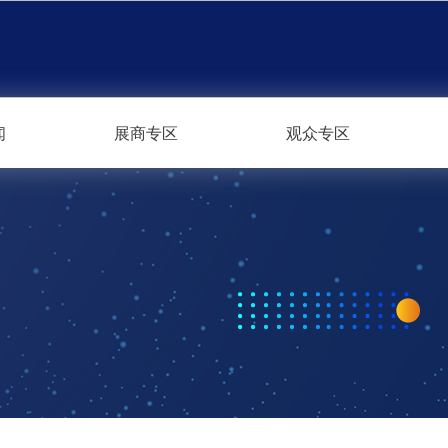
闻
展商专区
观众专区