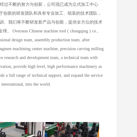
,经过不断的努力与创新，公司现已成为立式加工中心
勇于创新的研发团队和具有专业加工、组装的技术团队，
培训、我们将不断研发新产品与创新，提供全方位的技术
 machine tool ( chongqing ) co.,
ional design team, assembly production team, after
ongmen machining center machine, precision carving milling
ive research and development team, a technical team with
nnovation, provide high level, high performance machinery as
ide a full range of technical support, and expand the service
 international, into the world.