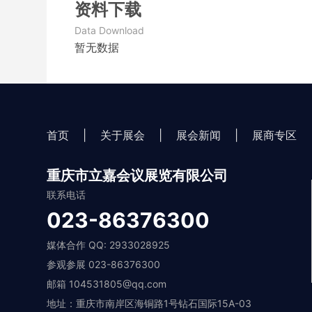
资料下载
Data Download
暂无数据
首页
|
关于展会
|
展会新闻
|
展商专区
重庆市立嘉会议展览有限公司
联系电话
023-86376300
媒体合作 QQ: 2933028925
参观参展 023-86376300
邮箱 104531805@qq.com
地址：重庆市南岸区海铜路1号钻石国际15A-03