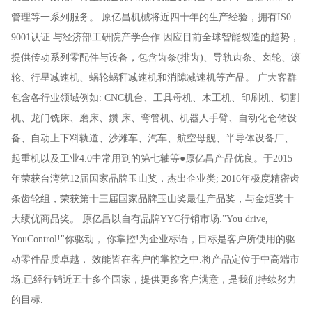
管理等一系列服务。 原亿昌机械将近四十年的生产经验，拥有IS0
9001认证.与经济部工研院产学合作.因应目前全球智能裂造的趋势，
提供传动系列零配件与设备，包含齿条(排齿)、导轨齿条、卤轮、滚
轮、行星减速机、蜗轮蜗秆减速机和消隙减速机等产品。 广大客群
包含各行业领域例如: CNC机台、工具母机、木工机、印刷机、切割
机、龙门铣床、磨床、鑽 床、弯管机、机器人手臂、自动化仓储设
备、自动上下料轨道、沙滩车、汽车、航空母舰、半导体设备厂、
起重机以及工业4.0中常用到的第七轴等●原亿昌产品优良。于2015
年荣获台湾第12届国家品牌玉山奖，杰出企业类; 2016年极度精密齿
条齿轮组，荣获第十三届国家品牌玉山奖最佳产品奖，与金炬奖十
大绩优商品奖。 原亿昌以自有品牌YYC行销市场.”You drive,
YouControl!"你驱动， 你掌控!为企业标语，目标是客户所使用的驱
动零件品质卓越， 效能皆在客户的掌控之中.将产品定位于中高端市
场.已经行销近五十多个国家，提供更多客户满意，是我们持续努力
的目标.