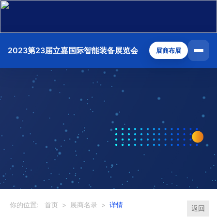
2023第23届立嘉国际智能装备展览会
展商布展
你的位置:
首页
>
展商名录
>
详情
返回