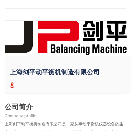
上海剑平动平衡机制造有限公司
公司简介
Company profile
上海剑平动平衡机制造有限公司是一家从事动平衡机仪器设备的生