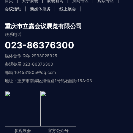
首页
|
关于展会
|
展会新闻
|
展商专区
|
观众专区
|
会议活动
|
新媒体服务
|
线上展会
|
重庆市立嘉会议展览有限公司
联系电话
023-86376300
媒体合作 QQ: 2933028925
参观参展 023-86376300
邮箱 104531805@qq.com
地址：重庆市南岸区海铜路1号钻石国际15A-03
参观展会
官方公众号