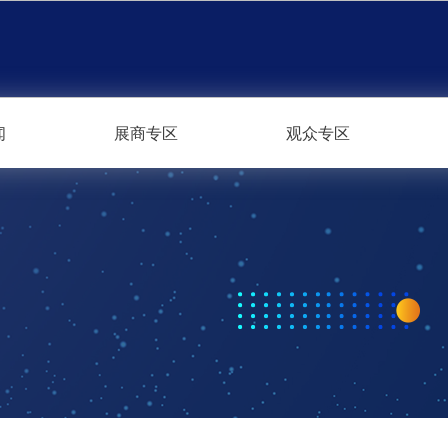
闻
展商专区
观众专区