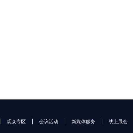
|
观众专区
|
会议活动
|
新媒体服务
|
线上展会