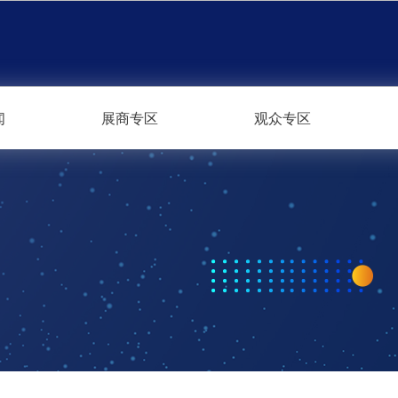
闻
展商专区
观众专区