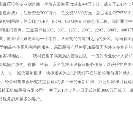
压设备专业制造商，坐落在沿海开放城市-中国宁波，成立于2018年7月
组建而成），注册资金3000万元，总投资28500万元，总占地面积79
制手段，并实现了ERP、PDM、CAM等企业信息化工程。我司通过中日技
龙门双点、三点四导柱60T、80T、125T、200T、220T、300T、40
试，质量保证跟随着每一个零件，从最初的制造到之后的安装。每当有组
学的品控体系和完善的服务，易田股份产品将更加赢得国内外众多客户的
个国家和地区。 我司云集了高素质的管理团队，一流的专业设计人员和
达成提供质优、价廉、样新、安全之冲压设备及服务使命，以获得客户更
人一步，诚信百年根基，快捷服务为上”是我们不变的追求和前进的动力。 2
。经公司董事会研究决定新购4万多平米的全新厂房、办公用房和另新购国
精工机械股份有限公司”，并于2018年7月17日正式注册3000万元成立
品服务越来越多的客户。