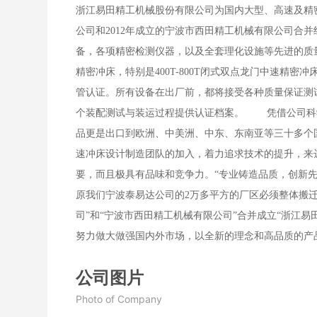
浙江易田精工机械股份有限公司为国内大型、高速及精密锻
公司和2012年成立的宁波市西田精工机械有限公司合并
备，各项精密检测仪器，以及全套理化设施等先进的质量控
精密冲床，特别是400T-800T闭式双点龙门中速精密冲床和
管认证。所有设备在出厂前，都将接受各种质量保证测
个装配测试与装运过程提供认证档案。 凭借公司科
品更是出口到欧洲、中美洲、中东、东南亚等三十多
速冲床设计制造团队的加入，着力追求技术的提升，来
要，而且极具有品味和竞争力。“专业铸造品质，创新先
原我们宁波泰易达公司的2万多平方的厂区必须整体搬迁
司”和“宁波市西田精工机械有限公司”合并成立“浙江易田
努力做大做强国内外市场，以全新的理念和高品质的产
公司图片
Photo of Company