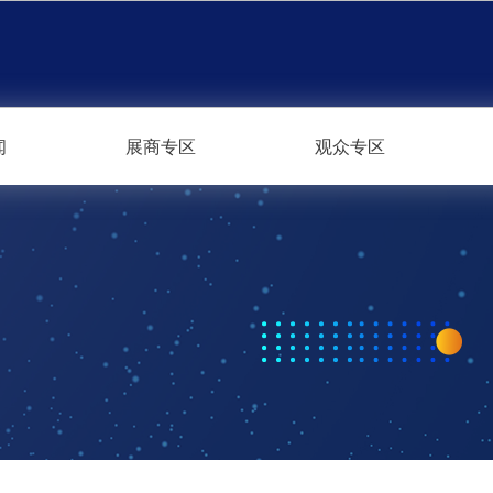
闻
展商专区
观众专区