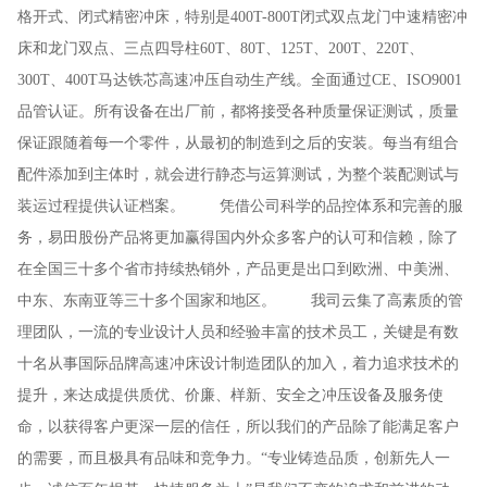
格开式、闭式精密冲床，特别是400T-800T闭式双点龙门中速精密冲
床和龙门双点、三点四导柱60T、80T、125T、200T、220T、
300T、400T马达铁芯高速冲压自动生产线。全面通过CE、ISO9001
品管认证。所有设备在出厂前，都将接受各种质量保证测试，质量
保证跟随着每一个零件，从最初的制造到之后的安装。每当有组合
配件添加到主体时，就会进行静态与运算测试，为整个装配测试与
装运过程提供认证档案。 凭借公司科学的品控体系和完善的服
务，易田股份产品将更加赢得国内外众多客户的认可和信赖，除了
在全国三十多个省市持续热销外，产品更是出口到欧洲、中美洲、
中东、东南亚等三十多个国家和地区。 我司云集了高素质的管
理团队，一流的专业设计人员和经验丰富的技术员工，关键是有数
十名从事国际品牌高速冲床设计制造团队的加入，着力追求技术的
提升，来达成提供质优、价廉、样新、安全之冲压设备及服务使
命，以获得客户更深一层的信任，所以我们的产品除了能满足客户
的需要，而且极具有品味和竞争力。“专业铸造品质，创新先人一