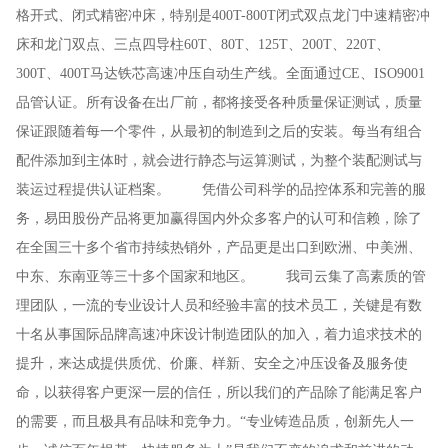
格开式、闭式精密冲床，特别是400T-800T闭式双点龙门中速精密冲
床和龙门双点、三点四导柱60T、80T、125T、200T、220T、
300T、400T马达铁芯高速冲压自动生产线。全面通过CE、ISO9001
品管认证。所有设备在出厂前，都将接受各种质量保证测试，质量
保证跟随着每一个零件，从最初的制造到之后的安装。每当有组合
配件添加到主体时，就会进行静态与运算测试，为整个装配测试与
装运过程提供认证档案。 凭借公司科学的品控体系和完善的服
务，易田股份产品将更加赢得国内外众多客户的认可和信赖，除了
在全国三十多个省市持续热销外，产品更是出口到欧洲、中美洲、
中东、东南亚等三十多个国家和地区。 我司云集了高素质的管
理团队，一流的专业设计人员和经验丰富的技术员工，关键是有数
十名从事国际品牌高速冲床设计制造团队的加入，着力追求技术的
提升，来达成提供质优、价廉、样新、安全之冲压设备及服务使
命，以获得客户更深一层的信任，所以我们的产品除了能满足客户
的需要，而且极具有品味和竞争力。“专业铸造品质，创新先人一