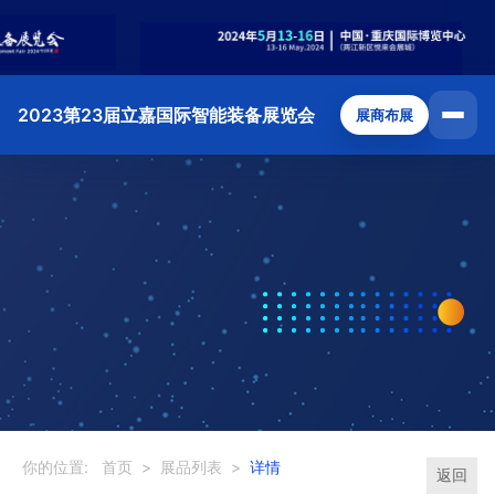
2023第23届立嘉国际智能装备展览会
展商布展
你的位置:
首页
>
展品列表
>
详情
返回