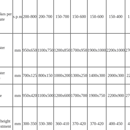
okes per
s.p.m
200-800
200-700
150-700
150-600
150-600
150-400
1
ute
ter
mm
950x650
1100x750
1200x850
1700x950
1900x1000
2200x1000
27
ter
mm
700x125
800x150
1000x200
1300x250
1400x300
2000x300
2
e
de
mm
950x420
1100x500
1200x600
1700x700
1900x750
2200x900
27
 height
mm
300-350
330-380
360-410
370-420
370-420
400-450
4
ustment