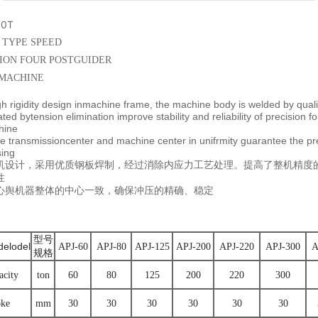
0T
 TYPE SPEED
SION FOUR POSTGUIDER
 MACHINE
gh rigidity design inmachine frame, the machine body is welded by quali
ted bytension elimination improve stability and reliability of precision fo
hine
e transmissioncenter and machine center in unifrmity guarantee the pr
sing
机设计，采用优质钢板焊制，经过消除内应力工艺处理。提高了整机精度
性
心舆机器整体的中心一致，确保冲压的精确、稳定
型号
elodel
APJ-60
APJ-80
APJ-125
APJ-200
APJ-220
APJ-300
A
规格
acity
ton
60
80
125
200
220
300
oke
mm
30
30
30
30
30
30