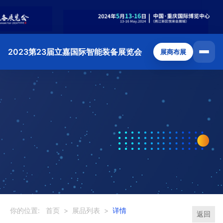
2023第23届立嘉国际智能装备展览会
展商布展
你的位置:
首页
>
展品列表
>
详情
返回