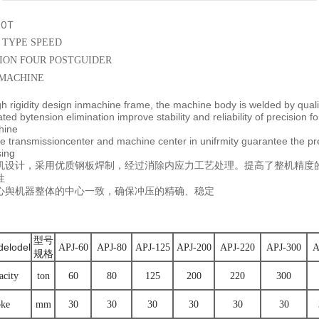
0T
 TYPE SPEED
SION FOUR POSTGUIDER
 MACHINE
gh rigidity design inmachine frame, the machine body is welded by quali
ted bytension elimination improve stability and reliability of precision fo
hine
e transmissioncenter and machine center in unifrmity guarantee the pr
sing
机设计，采用优质钢板焊制，经过消除内应力工艺处理。提高了整机精度
性
心舆机器整体的中心一致，确保冲压的精确、稳定
型号
elodel
APJ-60
APJ-80
APJ-125
APJ-200
APJ-220
APJ-300
A
规格
acity
ton
60
80
125
200
220
300
oke
mm
30
30
30
30
30
30