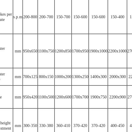
okes per
s.p.m
200-800
200-700
150-700
150-600
150-600
150-400
1
ute
ter
mm
950x650
1100x750
1200x850
1700x950
1900x1000
2200x1000
27
ter
mm
700x125
800x150
1000x200
1300x250
1400x300
2000x300
2
e
de
mm
950x420
1100x500
1200x600
1700x700
1900x750
2200x900
27
 height
mm
300-350
330-380
360-410
370-420
370-420
400-450
4
ustment