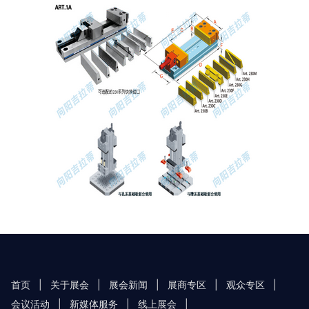
首页
|
关于展会
|
展会新闻
|
展商专区
|
观众专区
|
会议活动
|
新媒体服务
|
线上展会
|