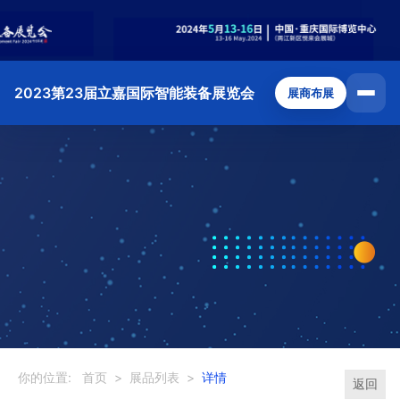
2023第23届立嘉国际智能装备展览会
展商布展
你的位置:
首页
>
展品列表
>
详情
返回