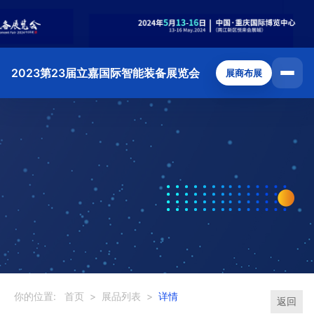
2023第23届立嘉国际智能装备展览会
展商布展
你的位置:
首页
>
展品列表
>
详情
返回