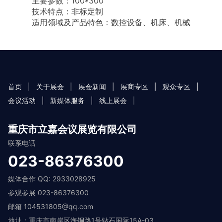
主要参数：100*300
技术特点：非标定制
适用领域及产品特色：数控设备、机床、机械
首页
|
关于展会
|
展会新闻
|
展商专区
|
观众专区
|
会议活动
|
新媒体服务
|
线上展会
|
重庆市立嘉会议展览有限公司
联系电话
023-86376300
媒体合作 QQ: 2933028925
参观参展 023-86376300
邮箱 104531805@qq.com
地址：重庆市南岸区海铜路1号钻石国际15A-03