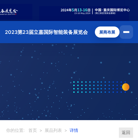
2023第23届立嘉国际智能装备展览会
展商布展
你的位置:
首页
>
展品列表
>
详情
返回