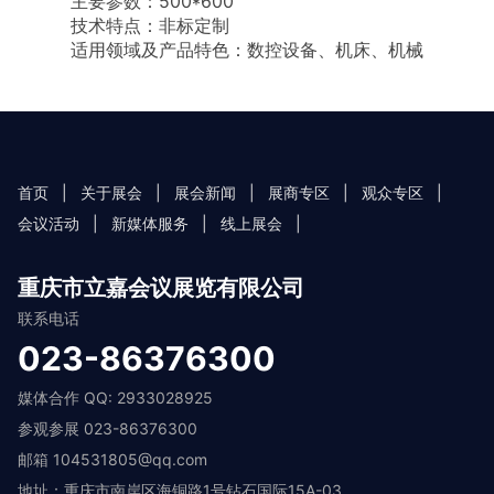
主要参数：500*600
技术特点：非标定制
适用领域及产品特色：数控设备、机床、机械
首页
|
关于展会
|
展会新闻
|
展商专区
|
观众专区
|
会议活动
|
新媒体服务
|
线上展会
|
重庆市立嘉会议展览有限公司
联系电话
023-86376300
媒体合作 QQ: 2933028925
参观参展 023-86376300
邮箱 104531805@qq.com
地址：重庆市南岸区海铜路1号钻石国际15A-03