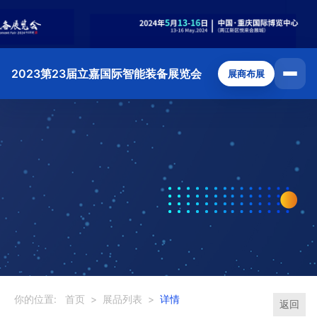
2023第23届立嘉国际智能装备展览会
展商布展
你的位置:
首页
>
展品列表
>
详情
返回