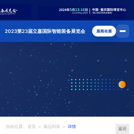
2023第23届立嘉国际智能装备展览会
展商布展
你的位置:
首页
>
展品列表
>
详情
返回