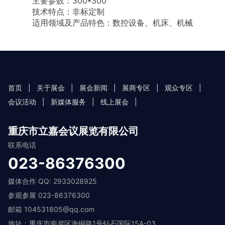
主要参数：300*300
技术特点：非标定制
适用领域及产品特色：数控设备、机床、机械
首页
|
关于展会
|
展会新闻
|
展商专区
|
观众专区
|
会议活动
|
新媒体服务
|
线上展会
|
重庆市立嘉会议展览有限公司
联系电话
023-86376300
媒体合作 QQ: 2933028925
参观参展 023-86376300
邮箱 104531805@qq.com
地址：重庆市南岸区海铜路1号钻石国际15A-03