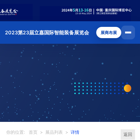
2023第23届立嘉国际智能装备展览会
展商布展
你的位置:
首页
>
展品列表
>
详情
返回