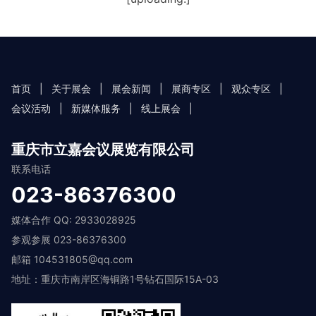
首页
|
关于展会
|
展会新闻
|
展商专区
|
观众专区
|
会议活动
|
新媒体服务
|
线上展会
|
重庆市立嘉会议展览有限公司
联系电话
023-86376300
媒体合作 QQ: 2933028925
参观参展 023-86376300
邮箱 104531805@qq.com
地址：重庆市南岸区海铜路1号钻石国际15A-03