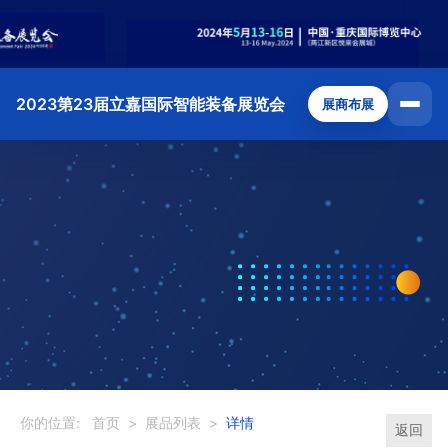
2023第23届立嘉国际智能装备展览会
展商布展
你的位置:
首页
>
展品列表
>
详情
返回