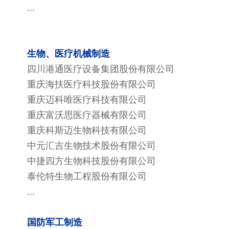
...
生物、医疗机械制造
四川港通医疗设备集团股份有限公司
重庆海扶医疗科技股份有限公司
重庆迈科唯医疗科技有限公司
重庆富沃思医疗器械有限公司
重庆科斯迈生物科技有限公司
中元汇吉生物技术股份有限公司
中捷四方生物科技股份有限公司
泰伦特生物工程股份有限公司
...
国防军工制造