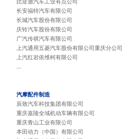
比亚迪汽车工业有点公司
长安福特汽车有限公司
长城汽车股份有限公司
庆铃汽车股份有限公司
广汽传祺汽车有限公司
上汽通用五菱汽车股份有限公司重庆分公司
上汽红岩依维柯有限公司
...
汽摩配件制造
辰致汽车科技集团有限公司
重庆嘉陵全域机动车辆有限公司
重庆青山工业有限公司
本田动力（中国）有限公司