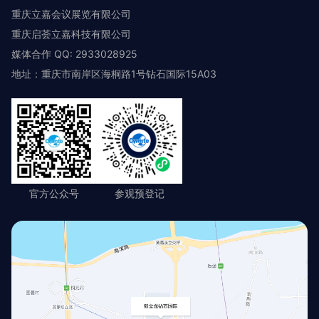
重庆立嘉会议展览有限公司
重庆启荟立嘉科技有限公司
媒体合作 QQ: 2933028925
地址：重庆市南岸区海桐路1号钻石国际15A03
官方公众号
参观预登记