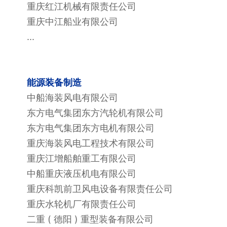
重庆红江机械有限责任公司
重庆中江船业有限公司
...
能源装备制造
中船海装风电有限公司
东方电气集团东方汽轮机有限公司
东方电气集团东方电机有限公司
重庆海装风电工程技术有限公司
重庆江增船舶重工有限公司
中船重庆液压机电有限公司
重庆科凯前卫风电设备有限责任公司
重庆水轮机厂有限责任公司
二重 ( 德阳 ) 重型装备有限公司