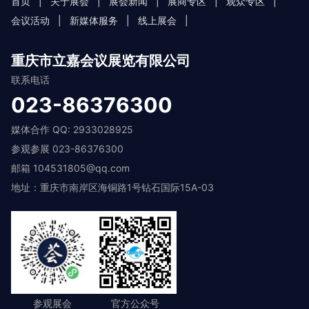
首页
|
关于展会
|
展会新闻
|
展商专区
|
观众专区
|
会议活动
|
新媒体服务
|
线上展会
|
重庆市立嘉会议展览有限公司
联系电话
023-86376300
媒体合作 QQ: 2933028925
参观参展 023-86376300
邮箱 104531805@qq.com
地址：重庆市南岸区海铜路1号钻石国际15A-03
参观展会
官方公众号