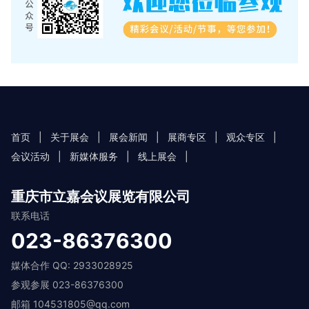
首页
|
关于展会
|
展会新闻
|
展商专区
|
观众专区
|
会议活动
|
新媒体服务
|
线上展会
|
重庆市立嘉会议展览有限公司
联系电话
023-86376300
媒体合作 QQ: 2933028925
参观参展 023-86376300
邮箱 104531805@qq.com